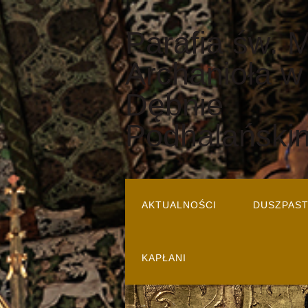
Parafia św. 
Archanioła w
Dębnie
Podhalański
AKTUALNOŚCI
DUSZPAS
KAPŁANI