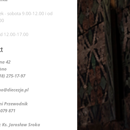
ek - sobota 9.00-12.00 i od
00
od 12.00-17.00
t
lna 42
bno
018) 275-17-97
no@diecezja.pl
do Pani Przewodnik
9 871
: Ks. Jarosław Sroka