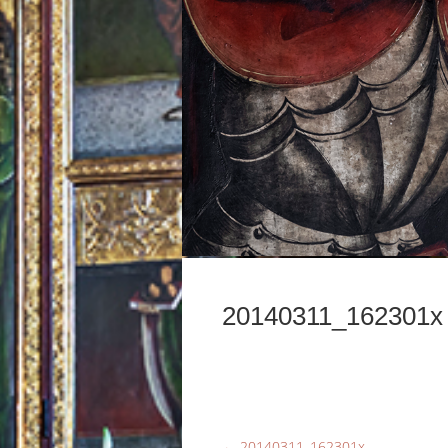
20140311_162301x
←
20140311_162301x