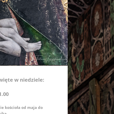
więte w niedziele:
1.00
ie kościoła od maja do
nika