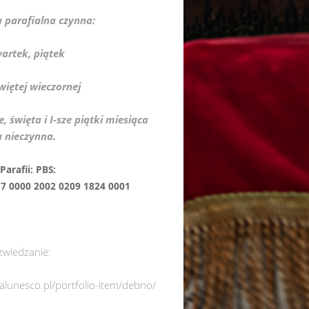
a parafialna czynna:
wartek, piątek
więtej wieczornej
e, święta i I-sze piątki miesiąca
a nieczynna.
nek Parafii: PBS:
0000 2002 0209 1824 0001
zwiedzanie:
italunesco.pl/portfolio-item/debno/