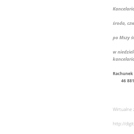
Kancelari
środa, cz
po Mszy ś
w niedziel
kancelari
Rachu
46 8817 
Wirtualne 
http://dig