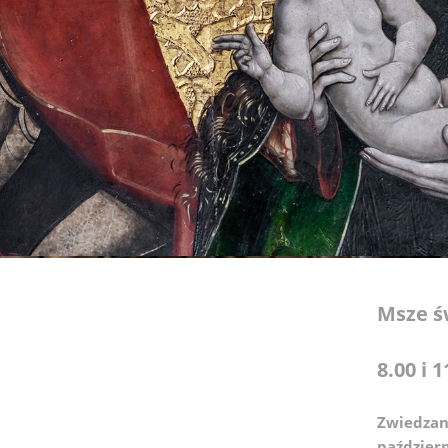
Msze ś
8.00 i 1
Zwiedzan
paździer