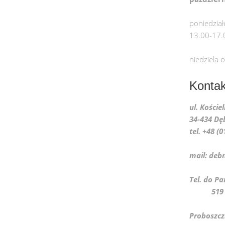
poniedział
13.00-17.
niedziela 
Kontak
ul. Koście
34-434 Dę
tel. +48 (
mail: deb
Tel. 
519 07
Proboszcz