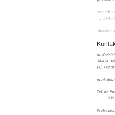
poniedział
13.00-17.
niedziela 
Kontak
ul. Koście
34-434 Dę
tel. +48 (
mail: deb
Tel. 
519 07
Proboszcz