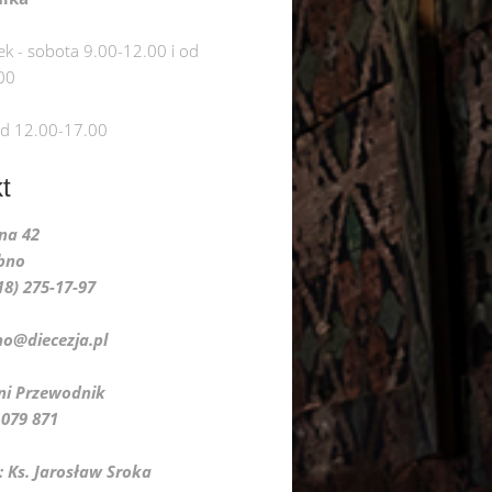
ek - sobota 9.00-12.00 i od
00
od 12.00-17.00
t
lna 42
bno
018) 275-17-97
no@diecezja.pl
do Pani Przewodnik
9 871
: Ks. Jarosław Sroka