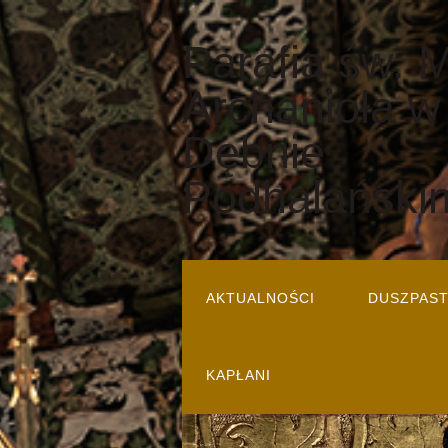
Parafia św. 
Archanioła w
Dębnie
Podhalański
AKTUALNOŚCI
DUSZPAS
KAPŁANI