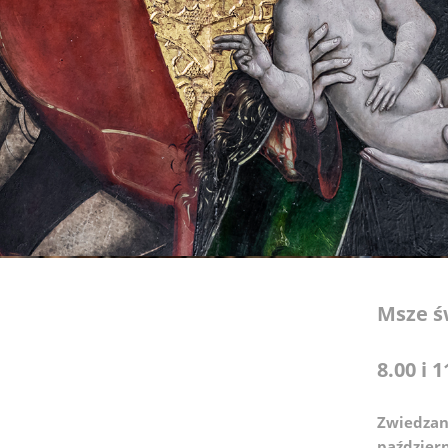
Msze ś
8.00 i 1
Zwiedzan
paździer