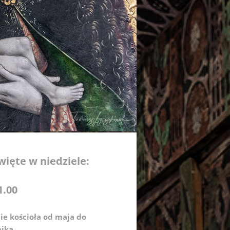
więte w niedziele:
1.00
ie kościoła od maja do
nika