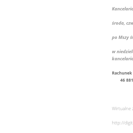
Kancelari
środa, cz
po Mszy ś
w niedziel
kancelari
Rachu
46 8817 
Wirtualne 
http://dig