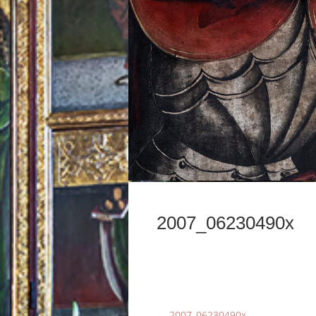
2007_06230490x
←
2007_06230490x