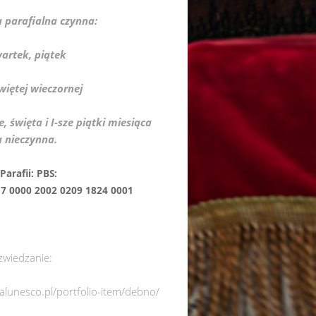
a parafialna czynna:
wartek, piątek
więtej wieczornej
e, święta i I-sze piątki miesiąca
a nieczynna.
nek Parafii: PBS:
0000 2002 0209 1824 0001
zwiedzanie:
italunesco.pl/portfolio-item/debno/