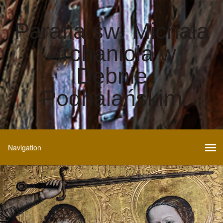
Parafia św. Michała
Archanioła w
Dębnie
Podhalańskim