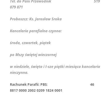
Tel. do Pani Przewodnik 519
079 871
Proboszcz: Ks. Jarosław Sroka
Kancelaria parafialna czynna:
środa, czwartek, piątek
po Mszy świętej wieczornej
w niedziele, święta i I-sze piątki miesiąca kancelaria
nieczynna.
Rachunek Parafii: PBS: 46
8817 0000 2002 0209 1824 0001