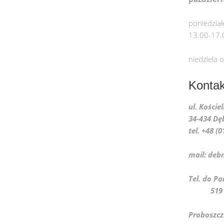
poniedział
13.00-17.
niedziela 
Kontak
ul. Koście
34-434 Dę
tel. +48 (
mail: deb
Tel. 
519 07
Proboszcz