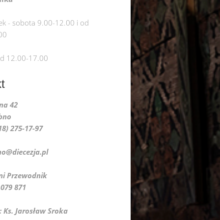
ek - sobota 9.00-12.00 i od
00
od 12.00-17.00
t
lna 42
bno
018) 275-17-97
no@diecezja.pl
do Pani Przewodnik
9 871
: Ks. Jarosław Sroka