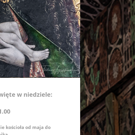
więte w niedziele:
1.00
ie kościoła od maja do
nika