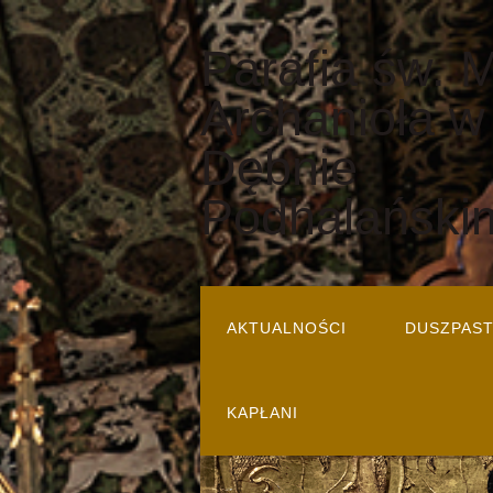
Parafia św. 
Archanioła w
Dębnie
Podhalański
AKTUALNOŚCI
DUSZPAS
KAPŁANI