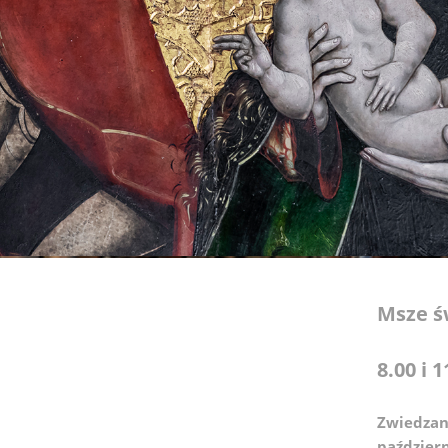
Msze ś
8.00 i 1
Zwiedzan
paździer