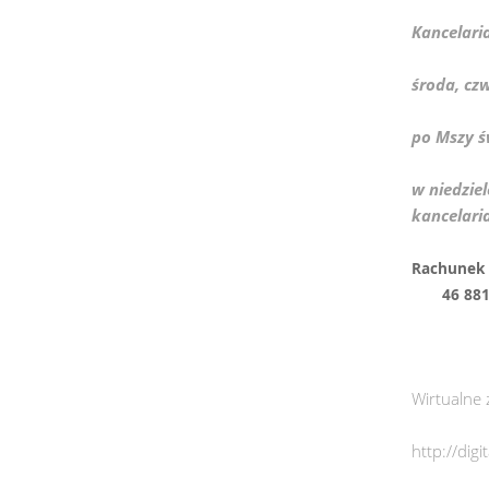
Kancelari
środa, cz
po Mszy ś
w niedziel
kancelari
Rachu
46 8817 
Wirtualne 
http://dig