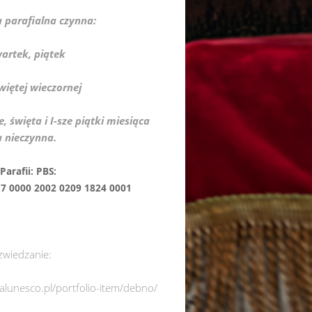
a parafialna czynna:
wartek, piątek
więtej wieczornej
e, święta i I-sze piątki miesiąca
a nieczynna.
nek Parafii: PBS:
0000 2002 0209 1824 0001
zwiedzanie:
italunesco.pl/portfolio-item/debno/