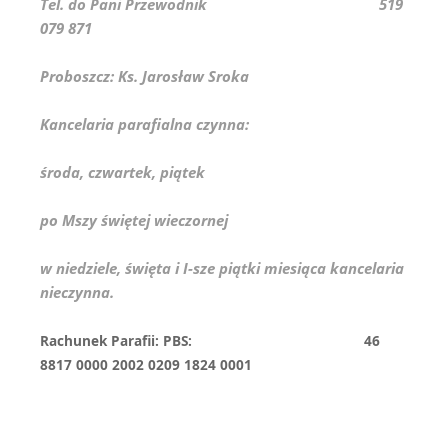
Tel. do Pani Przewodnik 519
079 871
Proboszcz: Ks. Jarosław Sroka
Kancelaria parafialna czynna:
środa, czwartek, piątek
po Mszy świętej wieczornej
w niedziele, święta i I-sze piątki miesiąca kancelaria
nieczynna.
Rachunek Parafii: PBS: 46
8817 0000 2002 0209 1824 0001