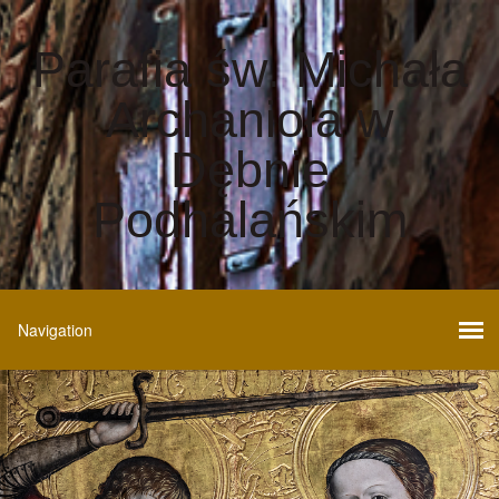
Parafia św. Michała
Archanioła w
Dębnie
Podhalańskim