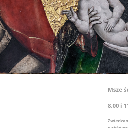
Msze ś
8.00 i 1
Zwiedzan
paździer