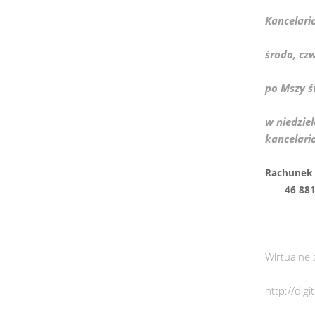
Kancelari
środa, cz
po Mszy ś
w niedziel
kancelari
Rachu
46 8817 
Wirtualne 
http://dig