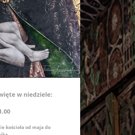
więte w niedziele:
1.00
ie kościoła od maja do
nika