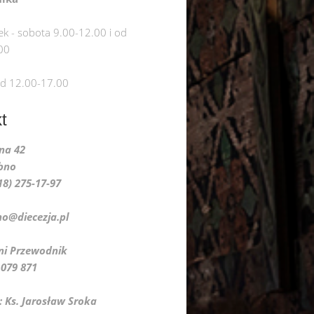
ek - sobota 9.00-12.00 i od
00
od 12.00-17.00
t
lna 42
bno
018) 275-17-97
no@diecezja.pl
do Pani Przewodnik
9 871
: Ks. Jarosław Sroka