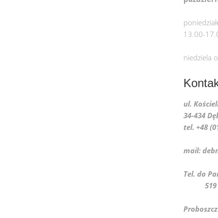
poniedział
13.00-17.
niedziela 
Kontak
ul. Koście
34-434 Dę
tel. +48 (
mail: deb
Tel. 
519 07
Proboszcz