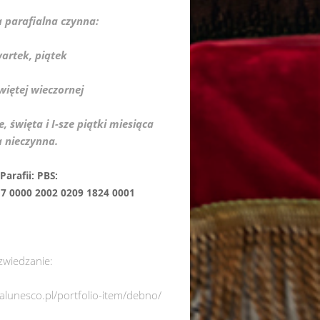
a parafialna czynna:
wartek, piątek
więtej wieczornej
e, święta i I-sze piątki miesiąca
a nieczynna.
nek Parafii: PBS:
0000 2002 0209 1824 0001
zwiedzanie:
italunesco.pl/portfolio-item/debno/