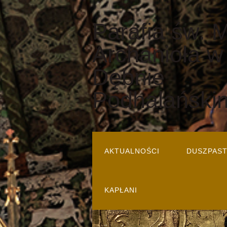
Parafia św. 
Archanioła w
Dębnie
Podhalański
AKTUALNOŚCI
DUSZPAS
KAPŁANI