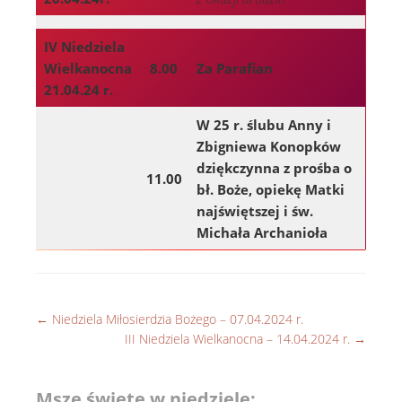
IV Niedziela
Wielkanocna
8.00
Za Parafian
21.04.24 r.
W 25 r. ślubu Anny i
Zbigniewa Konopków
dziękczynna z prośba o
11.00
bł. Boże, opiekę Matki
najświętszej i św.
Michała Archanioła
←
Niedziela Miłosierdzia Bożego – 07.04.2024 r.
III Niedziela Wielkanocna – 14.04.2024 r.
→
Msze święte w niedziele: