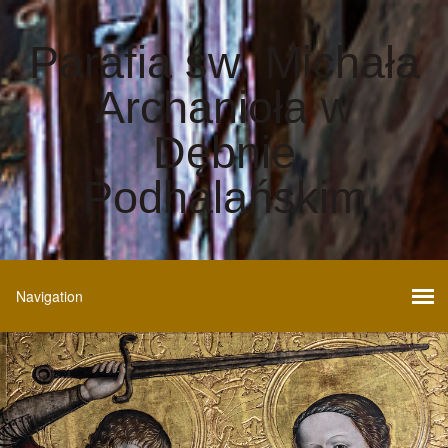
Parafia św. Michała
Archanioła w
Dębnie
Podhalańskim