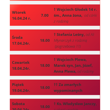
† Wojciech Głodek 14 r.
Wtorek
7.00
śm., Anna żona,
od córki
16.04.24 r.
z rodziną
† Stefania Leśny,
od Ali
Środa
18.00
Młynarczyk z rodziną
17.04.24r.
(pogrzebowa 11)
† Wojciech Plewa,
Czwartek
18.00
Marek syn, Jan, Józef,
18.04.24r.
Anna Plewa,
od rodziny
Piątek
†† Za zmarłych
18.00
19.04.24r.
wypominanych
Sobota
† Ks. Władysław Janczy,
18.00
20.04.24r.
z okazji urodzin