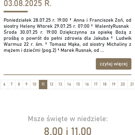
03.08.2025 R.
Poniedziałek 28.07.25 r. 19:00 † Anna i Franciszek Zoń, od
siostry Heleny Wtorek 29.07.25 r. 07:00 † WalentyRusnak
Środa 30.07.25 r. 19:00 Dziękczynna za opiekę Bożą z
prośbą o powrót do pełni zdrowia dla Jakuba † Ludwik
Warmuz 22 r. śm. † Tomasz Mąka, od siostry Michaliny z
mężem i dziećmi (pog.2) † Marek Rusnak, od ...
czytaj więcej
6
7
8
9
10
11
12
13
14
15
16
17
18
19
20
21
Msze święte w niedziele:
8.00 i 11.00