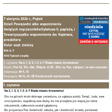
7 sierpnia 2026 r., Piątek
Dzień Powszedni albo wspomnienie
świętych męczennikówSykstusa II, papieża, i
Towarzyszyalbo wspomnienie św. Kajetana,
prezbitera
Kolor szat: zielony
Rok A, II
XVIII Tydzień zwykły
1. czytanie:
Na 2, 1. 3; 3, 1-3. 6-7 Biada miastu krwawemu!
Psalm:
Pwt 32, 35c-36b. 39abcd. 41 (R.: 39c) Ja, Pan, zabijam i Ja sam ożywiam
Aklamacja:
Mt 5, 10
Ewangelia:
Mt 16, 24-28 Konieczność wyrzeczenia
1. czytanie
Na 2, 1. 3; 3, 1-3. 6-7 Biada miastu krwawemu!
Oto na górach kroki dobrego zwiastuna, co ogłasza pokój. Święć, Judo, swe
uroczystości, wypełniaj swe śluby, bo nie przejdzie już więcej po tobie
nikczemnik, całkowicie został zgładzony.
Bo przywraca Pan świetność Jakuba, jak i świetność Izraela, ponieważ