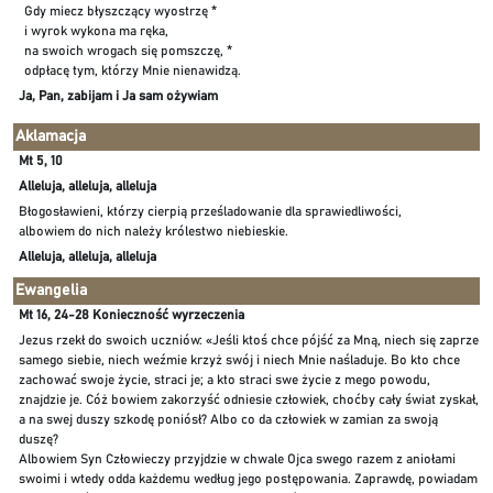
Gdy miecz błyszczący wyostrzę *
i wyrok wykona ma ręka,
na swoich wrogach się pomszczę, *
odpłacę tym, którzy Mnie nienawidzą.
Ja, Pan, zabijam i Ja sam ożywiam
Aklamacja
Mt 5, 10
Alleluja, alleluja, alleluja
Błogosławieni, którzy cierpią prześladowanie dla sprawiedliwości,
albowiem do nich należy królestwo niebieskie.
Alleluja, alleluja, alleluja
Ewangelia
Mt 16, 24-28 Konieczność wyrzeczenia
Jezus rzekł do swoich uczniów: «Jeśli ktoś chce pójść za Mną, niech się zaprze
samego siebie, niech weźmie krzyż swój i niech Mnie naśladuje. Bo kto chce
zachować swoje życie, straci je; a kto straci swe życie z mego powodu,
znajdzie je. Cóż bowiem zakorzyść odniesie człowiek, choćby cały świat zyskał,
a na swej duszy szkodę poniósł? Albo co da człowiek w zamian za swoją
duszę?
Albowiem Syn Człowieczy przyjdzie w chwale Ojca swego razem z aniołami
swoimi i wtedy odda każdemu według jego postępowania. Zaprawdę, powiadam