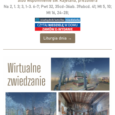
albo wspomnienie św. Kajetana, prezbitera
Na 2, 1. 3; 3, 1-3. 6-7; Pwt 32, 35cd-36ab. 39abcd. 41; Mt 5, 10;
Mt 16, 24-28;
Liturgia dnia →