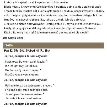
łupieżcy ich splądrowali i wyniszczyli ich latorośle.
Biada miastu krwawemu! Całe kłamliwe i grabieży pełne, a nie ustaje rabunek.
Trzask biczów i turkot kół, i konie galopujące, i szybko jadące rydwany. Jeźdźcy
szturmujący i połysk mieczy, i lśnienie oszczepów. I mnóstwo poległych, i moc
trupów, i martwych ciał bez liku, tak że o zwłoki ich się potykają.
«I rzucę na ciebie obrzydliwości, i zelżę ciebie, i uczynię z ciebie widowisko». I
każdy, kto cię ujrzy, oddali się od ciebie, i zawoła: «Spustoszona Niniwa!»
Któż ulituje się nad nią? Gdzie mam szukać pocieszycieli dla ciebie?
Oto Słowo Boże
Psalm
Pwt 32, 35c-36b. 39abcd. 41 (R.: 39c)
Ja, Pan, zabijam i Ja sam ożywiam
Nadchodzi bowiem dzień klęski, *
los ich gotowy, już blisko.
Bo Pan swój naród obroni, *
litość okaże swym sługom.
Ja, Pan, zabijam i Ja sam ożywiam
Patrzcie teraz, że Ja jestem, Ja jeden, *
i nie ma obok Mnie żadnego boga.
Ja zabijam i Ja sam ożywiam, *
Ja ranię i Ja sam uzdrawiam.
Ja, Pan, zabijam i Ja sam ożywiam