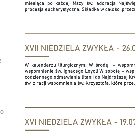
miesiąca po każdej Mszy św. adoracja Najświ
procesja eucharystyczna. Składka w całości przez
XVII NIEDZIELA ZWYKŁA - 26.0
z
W kalendarzu liturgicznym: W środę – wspomni
wspomnienie św. Ignacego Loyoli W sobotę – ws
codziennego odmawiania litanii do Najdroższej Kr
św. z racji wspomnienia św. Krzysztofa, które prze.
do
XVI NIEDZIELA ZWYKŁA - 19.07