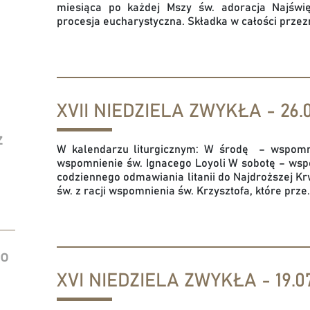
miesiąca po każdej Mszy św. adoracja Najświ
procesja eucharystyczna. Składka w całości przez
XVII NIEDZIELA ZWYKŁA - 26.0
z
W kalendarzu liturgicznym: W środę – wspomni
wspomnienie św. Ignacego Loyoli W sobotę – ws
codziennego odmawiania litanii do Najdroższej Kr
św. z racji wspomnienia św. Krzysztofa, które prze.
do
XVI NIEDZIELA ZWYKŁA - 19.07