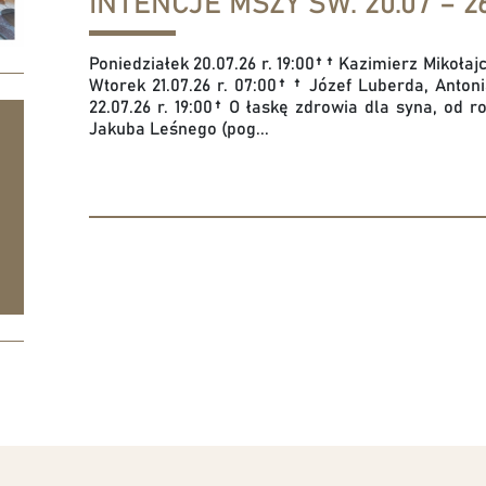
INTENCJE MSZY ŚW. 20.07 – 26
Poniedziałek 20.07.26 r. 19:00† † Kazimierz Mikołaj
Wtorek 21.07.26 r. 07:00† † Józef Luberda, Anton
22.07.26 r. 19:00† O łaskę zdrowia dla syna, od
Jakuba Leśnego (pog...