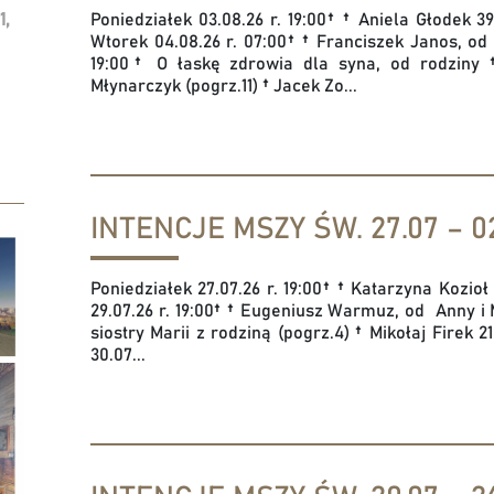
Poniedziałek 03.08.26 r. 19:00† † Aniela Głodek 
1,
Wtorek 04.08.26 r. 07:00† † Franciszek Janos, od
19:00† O łaskę zdrowia dla syna, od rodziny
Młynarczyk (pogrz.11) † Jacek Zo...
INTENCJE MSZY ŚW. 27.07 – 02
Poniedziałek 27.07.26 r. 19:00† † Katarzyna Kozio
29.07.26 r. 19:00† † Eugeniusz Warmuz, od Anny i 
siostry Marii z rodziną (pogrz.4) † Mikołaj Firek 
30.07...