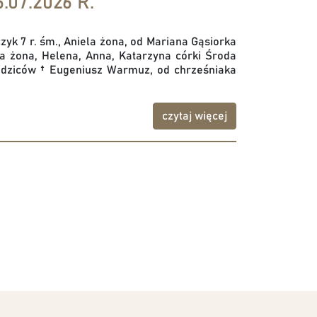
.07.2026 R.
czyk 7 r. śm., Aniela żona, od Mariana Gąsiorka
ia żona, Helena, Anna, Katarzyna córki Środa
 rodziców † Eugeniusz Warmuz, od chrześniaka
czytaj więcej