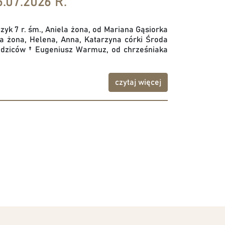
.07.2026 R.
czyk 7 r. śm., Aniela żona, od Mariana Gąsiorka
ia żona, Helena, Anna, Katarzyna córki Środa
 rodziców † Eugeniusz Warmuz, od chrześniaka
czytaj więcej