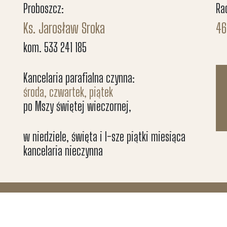
Proboszcz:
Ra
Ks. Jarosław Sroka
46
kom. 533 241 185
Kancelaria parafialna czynna:
środa, czwartek, piątek
po Mszy świętej wieczornej,
w niedziele, święta i I-sze piątki miesiąca
kancelaria nieczynna
nioła w Dębnie