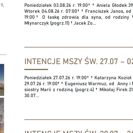
Poniedziałek 03.08.26 r. 19:00† † Aniela Głodek 
 9,
Wtorek 04.08.26 r. 07:00† † Franciszek Janos, od
19:00† O łaskę zdrowia dla syna, od rodziny
Młynarczyk (pogrz.11) † Jacek Zo...
INTENCJE MSZY ŚW. 27.07 – 02
Poniedziałek 27.07.26 r. 19:00† † Katarzyna Kozio
29.07.26 r. 19:00† † Eugeniusz Warmuz, od Anny i 
siostry Marii z rodziną (pogrz.4) † Mikołaj Firek 
30.07...