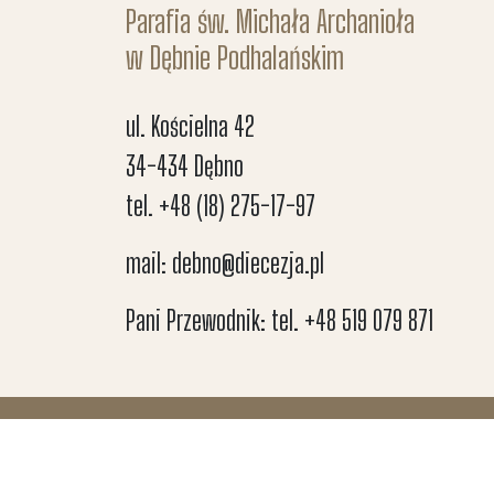
Parafia św. Michała Archanioła
w Dębnie Podhalańskim
ul. Kościelna 42
34-434 Dębno
tel. +48 (18) 275-17-97
mail: debno@diecezja.pl
Pani Przewodnik: tel. +48 519 079 871
Copyright © 2024 Parafia św. Michała Archa
Podhalańskim