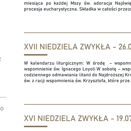
miesiąca po każdej Mszy św. adoracja Najświ
procesja eucharystyczna. Składka w całości przez
XVII NIEDZIELA ZWYKŁA - 26.0
z
W kalendarzu liturgicznym: W środę – wspomni
wspomnienie św. Ignacego Loyoli W sobotę – ws
codziennego odmawiania litanii do Najdroższej Kr
św. z racji wspomnienia św. Krzysztofa, które prze.
do
XVI NIEDZIELA ZWYKŁA - 19.07