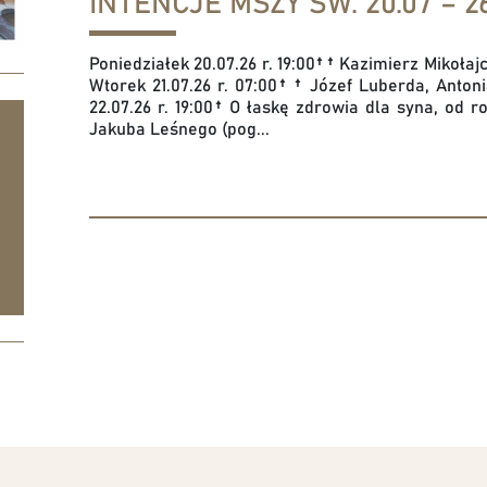
INTENCJE MSZY ŚW. 20.07 – 26
Poniedziałek 20.07.26 r. 19:00† † Kazimierz Mikołaj
Wtorek 21.07.26 r. 07:00† † Józef Luberda, Anton
22.07.26 r. 19:00† O łaskę zdrowia dla syna, od
Jakuba Leśnego (pog...