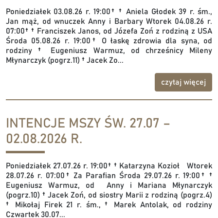
Poniedziałek 03.08.26 r. 19:00† † Aniela Głodek 39 r. śm.,
Jan mąż, od wnuczek Anny i Barbary Wtorek 04.08.26 r.
07:00† † Franciszek Janos, od Józefa Zoń z rodziną z USA
Środa 05.08.26 r. 19:00† O łaskę zdrowia dla syna, od
rodziny † Eugeniusz Warmuz, od chrześnicy Mileny
Młynarczyk (pogrz.11) † Jacek Zo...
czytaj więcej
INTENCJE MSZY ŚW. 27.07 –
02.08.2026 R.
Poniedziałek 27.07.26 r. 19:00† † Katarzyna Kozioł Wtorek
28.07.26 r. 07:00† Za Parafian Środa 29.07.26 r. 19:00† †
Eugeniusz Warmuz, od Anny i Mariana Młynarczyk
(pogrz.10) † Jacek Zoń, od siostry Marii z rodziną (pogrz.4)
† Mikołaj Firek 21 r. śm., † Marek Antolak, od rodziny
Czwartek 30.07...