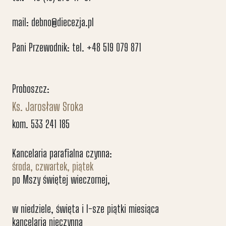
mail: debno@diecezja.pl
Pani Przewodnik: tel. +48 519 079 871
Proboszcz:
Ks. Jarosław Sroka
kom. 533 241 185
Kancelaria parafialna czynna:
środa, czwartek, piątek
po Mszy świętej wieczornej,
w niedziele, święta i I-sze piątki miesiąca
kancelaria nieczynna