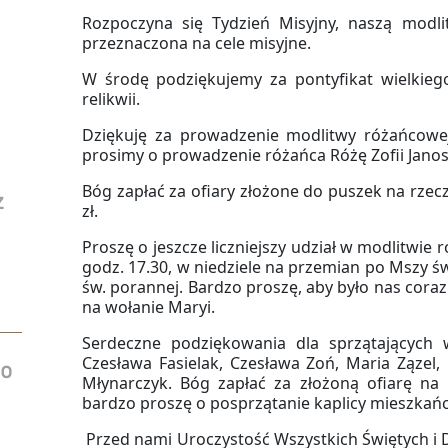
Rozpoczyna się Tydzień Misyjny, naszą modlit
przeznaczona na cele misyjne.
W środę podziękujemy za pontyfikat wielkieg
relikwii.
Dziękuję za prowadzenie modlitwy różańcowej 
prosimy o prowadzenie różańca Różę Zofii Janos
Bóg zapłać za ofiary złożone do puszek na rzec
z
zł.
Proszę o jeszcze liczniejszy udział w modlitwie
godz. 17.30, w niedziele na przemian po Mszy św.
św. porannej. Bardzo proszę, aby było nas coraz
na wołanie Maryi.
Serdeczne podziękowania dla sprzątających 
Czesława Fasielak, Czesława Zoń, Maria Zązel, 
do
Młynarczyk. Bóg zapłać za złożoną ofiarę na
bardzo proszę o posprzątanie kaplicy mieszkańcó
Przed nami Uroczystość Wszystkich Świętych i