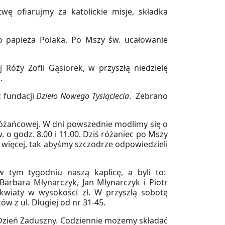
wę ofiarujmy za katolickie misje, składka
o papieża Polaka. Po Mszy św. ucałowanie
Róży Zofii Gąsiorek, w przyszłą niedzielę
.
z fundacji
Dzieło Nowego Tysiąclecia
. Zebrano
 różańcowej. W dni powszednie modlimy się o
 o godz. 8.00 i 11.00. Dziś różaniec po Mszy
 więcej, tak abyśmy szczodrze odpowiedzieli
w tym tygodniu naszą kaplicę, a byli to:
Barbara Młynarczyk, Jan Młynarczyk i Piotr
 kwiaty w wysokości zł. W przyszłą sobotę
w z ul. Długiej od nr 31-45.
 Dzień Zaduszny. Codziennie możemy składać