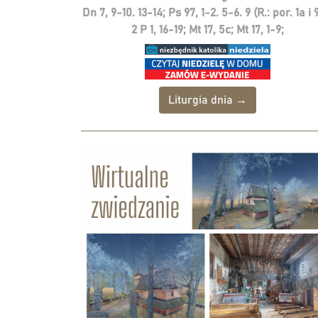
Dn 7, 9-10. 13-14; Ps 97, 1-2. 5-6. 9 (R.: por. 1a i 
2 P 1, 16-19; Mt 17, 5c; Mt 17, 1-9;
Liturgia dnia →