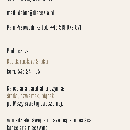
mail: debno@diecezja.pl
Pani Przewodnik: tel. +48 519 079 871
Proboszcz:
Ks. Jarosław Sroka
kom. 533 241 185
Kancelaria parafialna czynna:
środa, czwartek, piątek
po Mszy świętej wieczornej,
w niedziele, święta i I-sze piątki miesiąca
kancelaria nieczynna