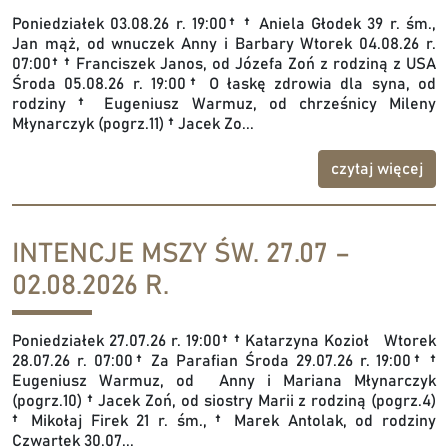
Poniedziałek 03.08.26 r. 19:00† † Aniela Głodek 39 r. śm.,
Jan mąż, od wnuczek Anny i Barbary Wtorek 04.08.26 r.
07:00† † Franciszek Janos, od Józefa Zoń z rodziną z USA
Środa 05.08.26 r. 19:00† O łaskę zdrowia dla syna, od
rodziny † Eugeniusz Warmuz, od chrześnicy Mileny
Młynarczyk (pogrz.11) † Jacek Zo...
czytaj więcej
INTENCJE MSZY ŚW. 27.07 –
02.08.2026 R.
Poniedziałek 27.07.26 r. 19:00† † Katarzyna Kozioł Wtorek
28.07.26 r. 07:00† Za Parafian Środa 29.07.26 r. 19:00† †
Eugeniusz Warmuz, od Anny i Mariana Młynarczyk
(pogrz.10) † Jacek Zoń, od siostry Marii z rodziną (pogrz.4)
† Mikołaj Firek 21 r. śm., † Marek Antolak, od rodziny
Czwartek 30.07...