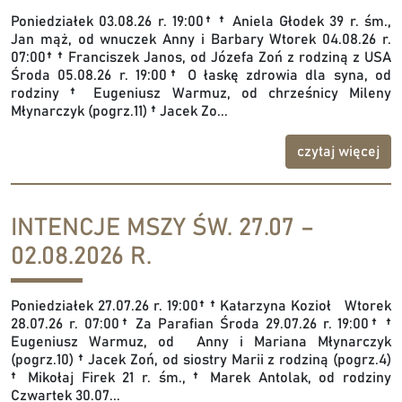
Poniedziałek 03.08.26 r. 19:00† † Aniela Głodek 39 r. śm.,
Jan mąż, od wnuczek Anny i Barbary Wtorek 04.08.26 r.
07:00† † Franciszek Janos, od Józefa Zoń z rodziną z USA
Środa 05.08.26 r. 19:00† O łaskę zdrowia dla syna, od
rodziny † Eugeniusz Warmuz, od chrześnicy Mileny
Młynarczyk (pogrz.11) † Jacek Zo...
czytaj więcej
INTENCJE MSZY ŚW. 27.07 –
02.08.2026 R.
Poniedziałek 27.07.26 r. 19:00† † Katarzyna Kozioł Wtorek
28.07.26 r. 07:00† Za Parafian Środa 29.07.26 r. 19:00† †
Eugeniusz Warmuz, od Anny i Mariana Młynarczyk
(pogrz.10) † Jacek Zoń, od siostry Marii z rodziną (pogrz.4)
† Mikołaj Firek 21 r. śm., † Marek Antolak, od rodziny
Czwartek 30.07...