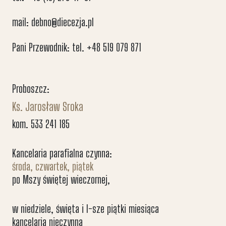
mail: debno@diecezja.pl
Pani Przewodnik: tel. +48 519 079 871
Proboszcz:
Ks. Jarosław Sroka
kom. 533 241 185
Kancelaria parafialna czynna:
środa, czwartek, piątek
po Mszy świętej wieczornej,
w niedziele, święta i I-sze piątki miesiąca
kancelaria nieczynna